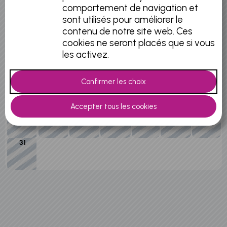
comportement de navigation et
3
4
5
6
7
8
9
sont utilisés pour améliorer le
contenu de notre site web. Ces
cookies ne seront placés que si vous
10
11
12
13
14
15
16
les activez.
17
18
19
20
21
22
23
24
25
26
27
28
29
30
31