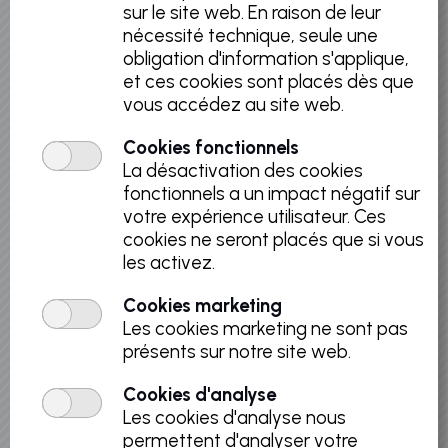
Un jeudi sur deux, les Musées royaux des
sur le site web. En raison de leur
Beaux-Arts de Belgique accueillent
nécessité technique, seule une
l’association Les Midis du Cinéma pour 2
obligation d'information s'applique,
séances présentant un film sur l’art en
et ces cookies sont placés dès que
rapport avec l’actualité artistique.
vous accédez au site web.
Cookies fonctionnels
La désactivation des cookies
Retourner à la liste
fonctionnels a un impact négatif sur
votre expérience utilisateur. Ces
cookies ne seront placés que si vous
les activez.
Sélectionner date
Cookies marketing
Les cookies marketing ne sont pas
Août 2026
présents sur notre site web.
L
M
M
J
V
S
D
Cookies d'analyse
1
2
Les cookies d'analyse nous
permettent d'analyser votre